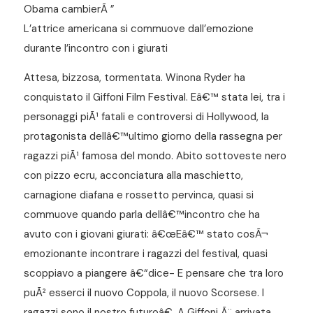
Obama cambierÃ ”
L’attrice americana si commuove dall’emozione
durante l’incontro con i giurati
Attesa, bizzosa, tormentata. Winona Ryder ha
conquistato il Giffoni Film Festival. Eâ€™ stata lei, tra i
personaggi piÃ¹ fatali e controversi di Hollywood, la
protagonista dellâ€™ultimo giorno della rassegna per
ragazzi piÃ¹ famosa del mondo. Abito sottoveste nero
con pizzo ecru, acconciatura alla maschietto,
carnagione diafana e rossetto pervinca, quasi si
commuove quando parla dellâ€™incontro che ha
avuto con i giovani giurati: â€œEâ€™ stato cosÃ¬
emozionante incontrare i ragazzi del festival, quasi
scoppiavo a piangere â€“dice- E pensare che tra loro
puÃ² esserci il nuovo Coppola, il nuovo Scorsese. I
ragazzi sono il nostro futuroâ€. A Giffoni Ã¨ arrivata