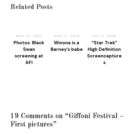
Related Posts
NOV 12, 2010
APR 17, 2009
OCT 4, 2009
Photos: Black
Winona is a
“Star Trek”
Swan
Barney’s babe
High Definition
screening at
Screencapture
AFI
s
19 Comments on “Giffoni Festival –
First pictures”