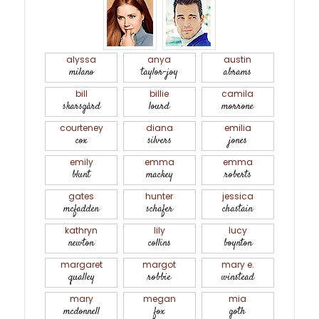
alyssa
anya
austin
milano
taylor-joy
abrams
bill
billie
camila
skarsgård
lourd
morrone
courteney
diana
emilia
cox
silvers
jones
emily
emma
emma
blunt
mackey
roberts
gates
hunter
jessica
mcfadden
schafer
chastain
kathryn
lily
lucy
newton
collins
boynton
margaret
margot
mary e.
qualley
robbie
winstead
mary
megan
mia
mcdonnell
fox
goth