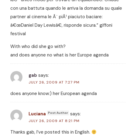
con una battuta quando le arriva la domanda su quale
partner al cinema le Ã¨ piÃ¹ piaciuto baciare:
â€œDaniel Day Lewisâ€, risponde sicura.” giffoni
festival
With who did she go with?
and does anyone no what is her Europe agenda
gab
says:
JULY 26, 2009 AT 7:27 PM
does anyone know:) her European agenda
Luciana
says:
JULY 26, 2009 AT 8:21 PM
Thanks gab, I’ve posted this in English.