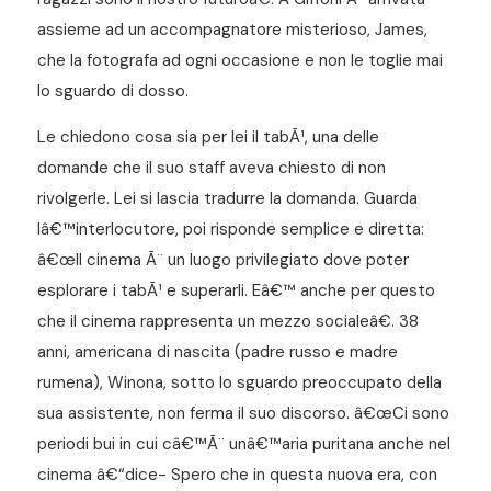
assieme ad un accompagnatore misterioso, James,
che la fotografa ad ogni occasione e non le toglie mai
lo sguardo di dosso.
Le chiedono cosa sia per lei il tabÃ¹, una delle
domande che il suo staff aveva chiesto di non
rivolgerle. Lei si lascia tradurre la domanda. Guarda
lâ€™interlocutore, poi risponde semplice e diretta:
â€œIl cinema Ã¨ un luogo privilegiato dove poter
esplorare i tabÃ¹ e superarli. Eâ€™ anche per questo
che il cinema rappresenta un mezzo socialeâ€. 38
anni, americana di nascita (padre russo e madre
rumena), Winona, sotto lo sguardo preoccupato della
sua assistente, non ferma il suo discorso. â€œCi sono
periodi bui in cui câ€™Ã¨ unâ€™aria puritana anche nel
cinema â€“dice- Spero che in questa nuova era, con