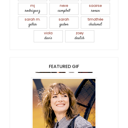
mj
neve
saoirse
rodriguez
campbell
ronan
sarah m.
sarah
timothée
gellar
gadon
chalamet
viola
zoey
davis
deutch
FEATURED GIF