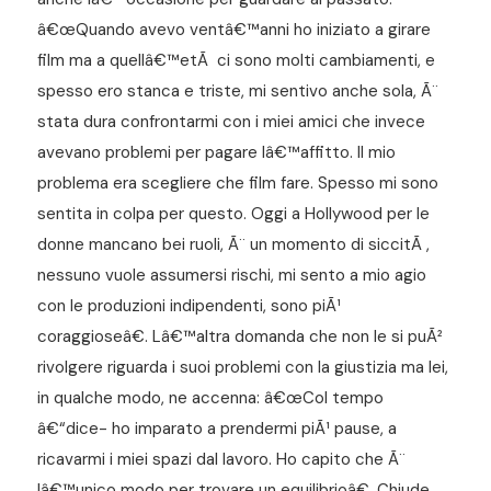
â€œQuando avevo ventâ€™anni ho iniziato a girare
film ma a quellâ€™etÃ ci sono molti cambiamenti, e
spesso ero stanca e triste, mi sentivo anche sola, Ã¨
stata dura confrontarmi con i miei amici che invece
avevano problemi per pagare lâ€™affitto. Il mio
problema era scegliere che film fare. Spesso mi sono
sentita in colpa per questo. Oggi a Hollywood per le
donne mancano bei ruoli, Ã¨ un momento di siccitÃ ,
nessuno vuole assumersi rischi, mi sento a mio agio
con le produzioni indipendenti, sono piÃ¹
coraggioseâ€. Lâ€™altra domanda che non le si puÃ²
rivolgere riguarda i suoi problemi con la giustizia ma lei,
in qualche modo, ne accenna: â€œCol tempo
â€“dice- ho imparato a prendermi piÃ¹ pause, a
ricavarmi i miei spazi dal lavoro. Ho capito che Ã¨
lâ€™unico modo per trovare un equilibrioâ€. Chiude