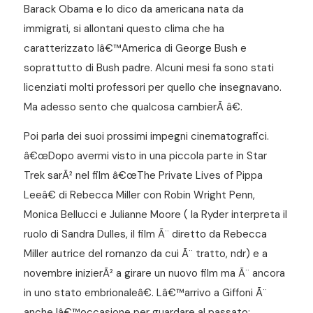
Barack Obama e lo dico da americana nata da
immigrati, si allontani questo clima che ha
caratterizzato lâ€™America di George Bush e
soprattutto di Bush padre. Alcuni mesi fa sono stati
licenziati molti professori per quello che insegnavano.
Ma adesso sento che qualcosa cambierÃ â€.
Poi parla dei suoi prossimi impegni cinematografici.
â€œDopo avermi visto in una piccola parte in Star
Trek sarÃ² nel film â€œThe Private Lives of Pippa
Leeâ€ di Rebecca Miller con Robin Wright Penn,
Monica Bellucci e Julianne Moore ( la Ryder interpreta il
ruolo di Sandra Dulles, il film Ã¨ diretto da Rebecca
Miller autrice del romanzo da cui Ã¨ tratto, ndr) e a
novembre inizierÃ² a girare un nuovo film ma Ã¨ ancora
in uno stato embrionaleâ€. Lâ€™arrivo a Giffoni Ã¨
anche lâ€™occasione per guardare al passato: